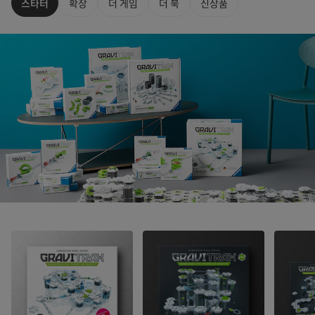
스타터
확장
더 게임
더 북
신상품