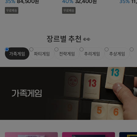
원
원
35%
84,500
40%
32,400
35%
11
무료배송
무료배송
장르별 추천 👀
가족게임
파티게임
전략게임
추리게임
추상게임