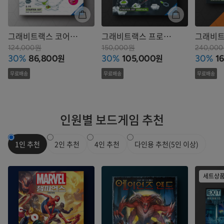
그래비트랙스 코어
그래비트랙스 프로
그래비트
스타터
스타터: 버티컬
스타터:
124,000원
150,000원
240,00
원
원
30%
86,800
30%
105,000
30%
1
무료배송
무료배송
무료배송
인원별 보드게임 추천
1인 추천
2인 추천
4인 추천
다인용 추천(5인 이상)
세트상