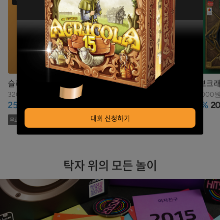
슬레이 더 스파이어
클랭크 카타콤
러브크래
보드게임 콜렉터스
아컴호
320,000원
99,000원
32,000
원
원
25%
240,000
30%
69,300
35%
2
에디션
대회 신청하기
무료배송
무료배송
탁자 위의 모든 놀이