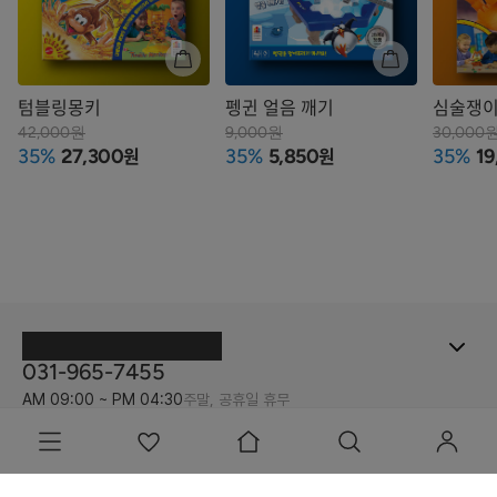
텀블링몽키
펭귄 얼음 깨기
심술쟁이
42,000원
9,000원
30,000
원
원
35%
27,300
35%
5,850
35%
19
031-965-7455
AM 09:00 ~ PM 04:30
주말, 공휴일 휴무