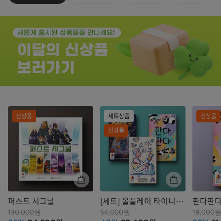
신상품
세트상품
신상품
신상품
퍼스트 시그널
[세트] 올플레이 타이니
판다판
박스 3종
130,000원
54,000원
18,000