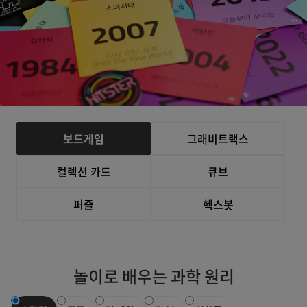
보드게임
그래비트랙스
컬렉션 카드
큐브
퍼즐
헥스봇
놀이로 배우는 과학 원리