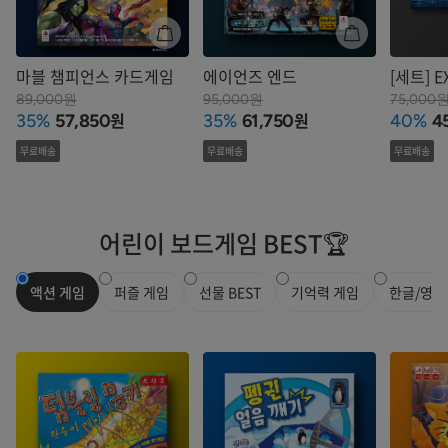
마블 챔피언스 카드게임
에이언즈 엔드
[세트] E
기지 + 
89,000원
95,000원
75,000
원
원
35%
57,850
35%
61,750
40%
4
저주받은
무료배송
무료배송
무료배송
어린이 보드게임 BEST🏆
액션 게임
퍼즐 게임
선물 BEST
기억력 게임
한글/영어