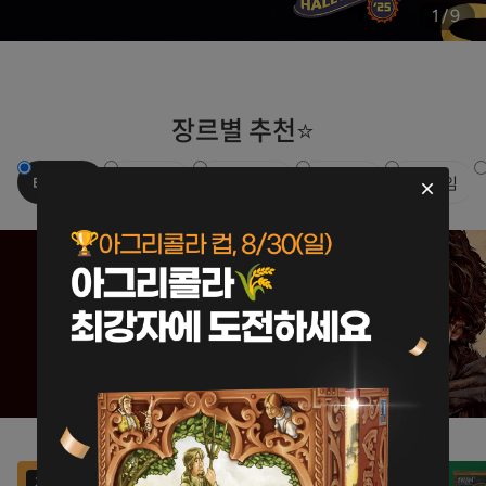
1
/
9
장르별 추천⭐
테마게임
퍼즐게임
마피아게임
유아게임
액션게임
재입고
재입고