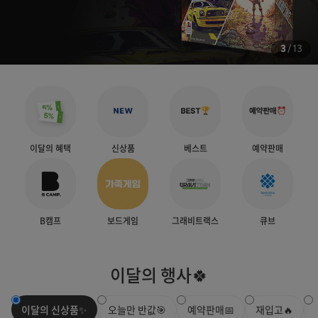
3
/
13
이달의 혜택
신상품
베스트
예약판매
B캠프
보드게임
그래비트랙스
큐브
이달의 행사🍀
이달의 신상품✨
오늘만 반값🎯
예약판매📅
재입고🔥