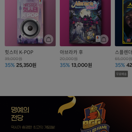
힛스터 K-POP
아브라카 후
스플렌
39,000원
20,000원
65,000
원
원
35%
25,350
35%
13,000
35%
42
무료배송