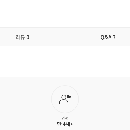
리뷰
0
Q&A
3
연령
만 4세+