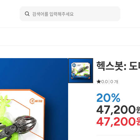
헥스봇: 
0.0
|
0 개
20%
47,200
47,200