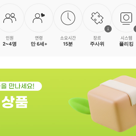
인원
연령
소요시간
장르
시스템
2~4명
만 6세+
15분
주사위
플리킹