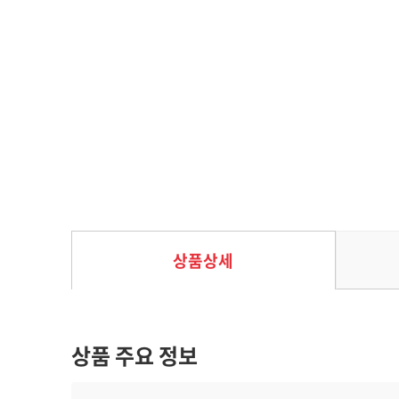
다이스 샷: 몬스터 하우스
35%
29,250
원
45,000
원
상품상세
상품 주요 정보