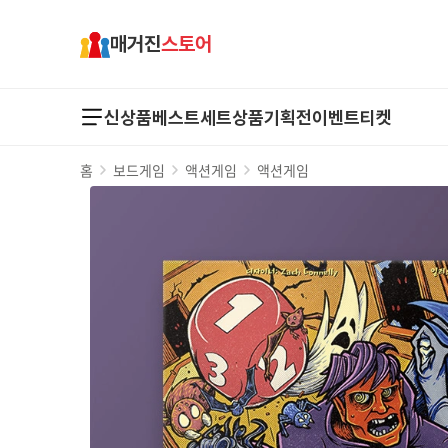
매거진
스토어
신상품
베스트
세트상품
기획전
이벤트
티켓
홈
보드게임
액션게임
액션게임