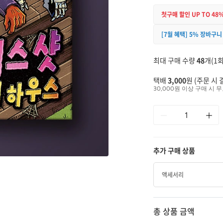
첫구매 할인 UP TO 48
[7월 혜택] 5% 장바구니
최대 구매 수량
48
개(1회
택배
3,000
원 (주문 시 
30,000원 이상 구매 시 무
추가 구매 상품
액세서리
총 상품 금액