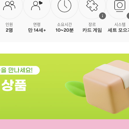
인원
연령
소요시간
장르
시스템
2명
만 14세+
10~20분
카드 게임
세트 모으