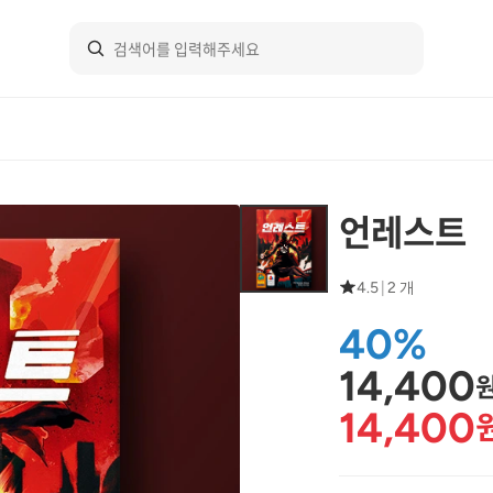
언레스트
4.5
|
2 개
40%
14,400
14,400