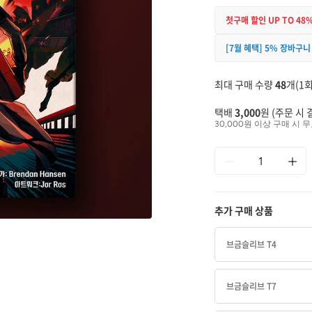
첫구매 할인 UP TO 48
[7월 혜택] 5% 장바구니
최대 구매 수량
48
개(1회
택배
3,000
원 (주문 시 
30,000원 이상 구매 시 무
추가 구매 상품
브금슬리브 T4
브금슬리브 T7