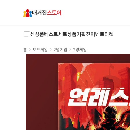
매거진
스토어
신상품
베스트
세트상품
기획전
이벤트
티켓
홈
보드게임
2명게임
2명게임