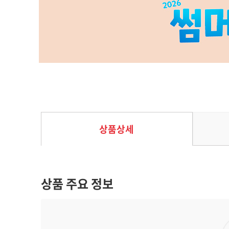
언레스트
40%
14,400
원
24,000
원
상품상세
상품 주요 정보