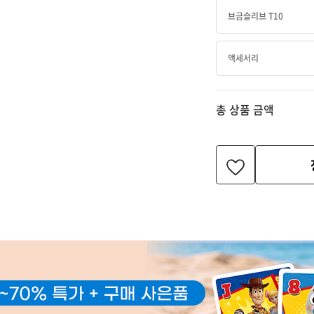
브금슬리브 T10
액세서리
총 상품 금액