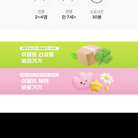
인원
연령
소요시간
2~4명
만 7세+
30분