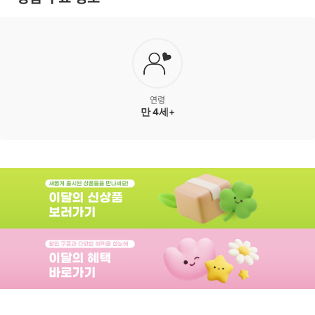
연령
만 4세+