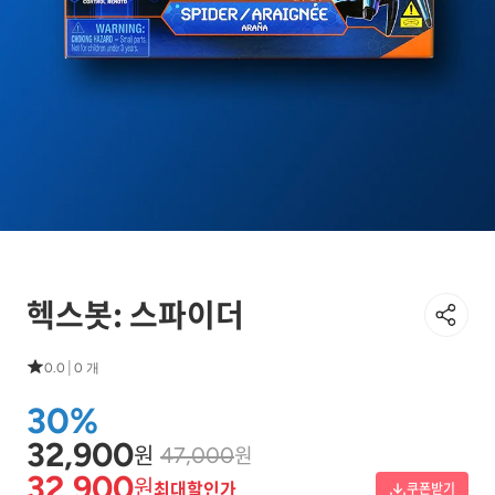
헥스봇: 스파이더
|
0.0
0 개
30%
32,900
원
원
47,000
32,900
원
최대할인가
쿠폰받기