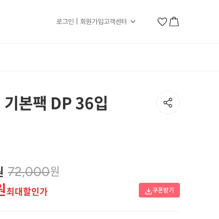
로그인 | 회원가입
고객센터
5 기본팩 DP 36입
원
원
72,000
원
최대할인가
쿠폰받기