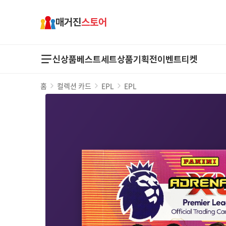
매거진
스토어
신상품
베스트
세트상품
기획전
이벤트
티켓
홈
컬렉션 카드
EPL
EPL