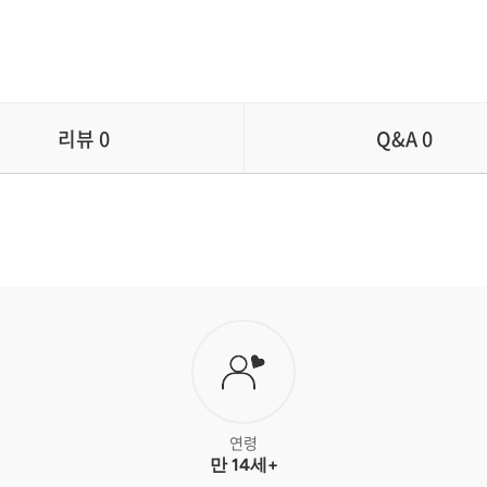
리뷰
0
Q&A
0
연령
만 14세+