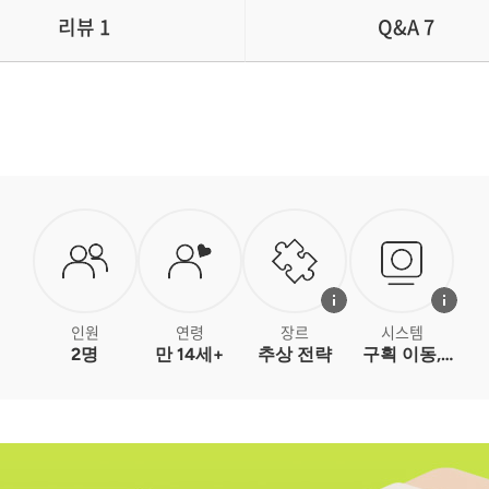
리뷰
1
Q&A
7
인원
연령
장르
시스템
2명
만 14세+
추상 전략
구획 이동,
1회용 능력,
패턴 이동,
사각 격자,
포획, 단판
승부 게임