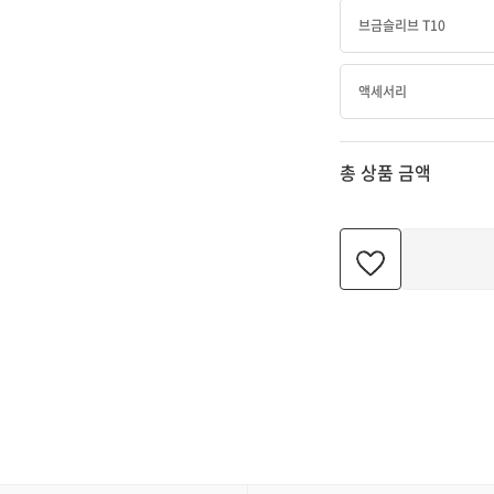
브금슬리브 T10
액세서리
총 상품 금액