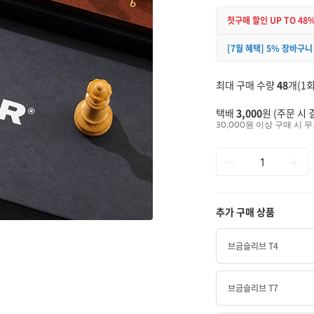
첫구매 할인 UP TO 48
[7월 혜택] 5% 장바구니
최대 구매 수량
48
개(1회
택배
3,000
원 (주문 시 
30,000원 이상 구매 시 무
추가 구매 상품
브금슬리브 T4
브금슬리브 T7