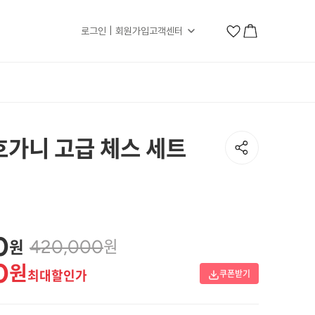
로그인 | 회원가입
고객센터
호가니 고급 체스 세트
0
원
원
420,000
0
원
최대할인가
쿠폰받기