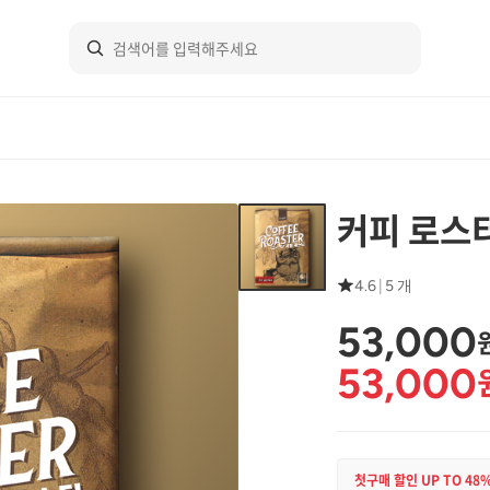
커피 로스
4.6
|
5 개
53,000
53,000
첫구매 할인 UP TO 48