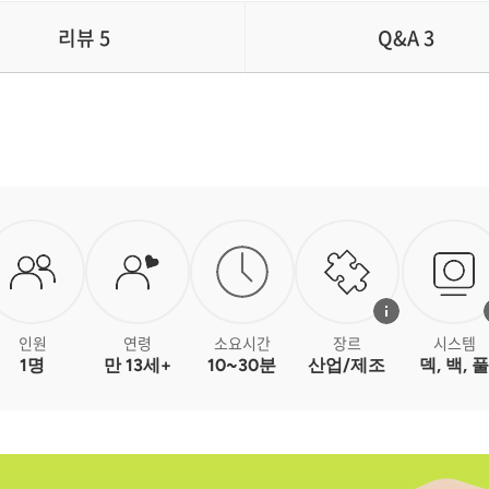
리뷰
5
Q&A
3
인원
연령
소요시간
장르
시스템
1명
만 13세+
10~30분
산업/제조
덱, 백, 풀
빌딩, 기억
1회용 능력,
시험 게임
1인용 게임
가변적 준