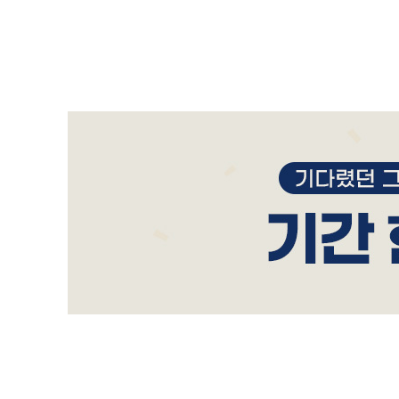
커피 로스터
53,000
원
원