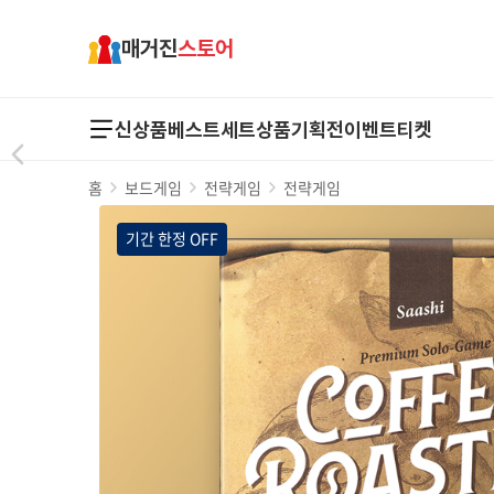
매거진
스토어
신상품
베스트
세트상품
기획전
이벤트
티켓
홈
보드게임
전략게임
전략게임
기간 한정 OFF