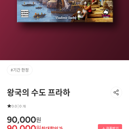
#기간 한정
왕국의 수도 프라하
|
0.0
0 개
90,000
원
90,000
원
최대할인가
쿠폰받기