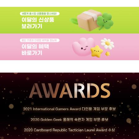
육각형 구획,
수입, 3차원
이동, 타일
놓기, 트랙
이동, 가변적
준비