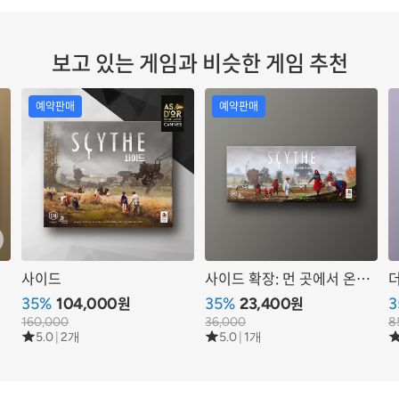
보고 있는 게임과 비슷한 게임 추천
예약판매
예약판매
사이드
사이드 확장: 먼 곳에서 온
침략자들
원
원
35%
104,000
35%
23,400
3
160,000
36,000
8
5.0
|
2개
5.0
|
1개