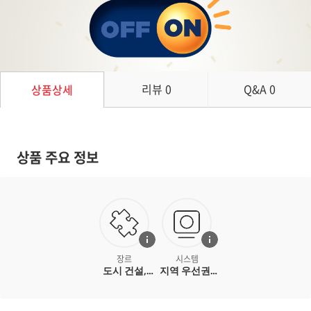
리뷰
0
Q&A
0
상품상세
상품 주요 정보
장르
시스템
도시 건설,
지역 우선권/
중세, 퍼즐
영향력,
감싸기, 게임
종료 보너스,