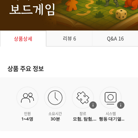
리뷰
6
Q&A
16
상품상세
상품 주요 정보
인원
소요시간
장르
시스템
1~4명
30분
모험, 탐험,
행동 대기열,
판타지, 전투,
행동 회수,
미니어처
캠페인 / 전투
카드 드리븐,