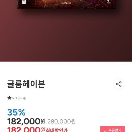
글룸헤이븐
|
5.0
6 개
35%
182,000
원
원
280,000
182,000
원
최대할인가
쿠폰받기