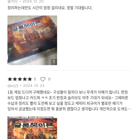
쿨치타
2024. 12. 20
정리하는데만도 시간이 엄청 걸리네요. 정말 기대됩니다.
1
5
0
den15
2024. 10. 23
1등 게임 드디어 구매했네요~ 구성물이 알차다 보니 무게가 이해가 됩니다. 펀칭
보드 엄청나고 카드며 ㅋㅋ 초기 펀칭과 슬리브도 야주 기대가 되네요~ 그에따른
수납과 정리도 빨리 도전해 보고 싶을 정도고 케릭터 피규어가 별로란 얘기가
있어서 궁금했는데 이정도면 뭐 충분히 괜찮다고 생각됩니다 개인적으로 도색도
즐겨하는 편인지라 이정도면 도색 욕망도 충분히 일으키네요~ 적 몬스터 피규어가
없다는게 조금 아쉬웠으나 펀칭보드에 인쇄된 몹 일러스트를 보니 궂이 피규어
아니여도 이정도면 괜찮더라고요~ 충분히 몰입될 정도의 퀄리티입니다~ 룰은
아직 1도 몰라서 언제 숙지할까 걱정은 되지만 워낙 유명한 게임이고 어플도 있고
다양한 자료들이 있다보니 참고하다보면 어느 덧 플레이하고 있는 내 모습이 ㅎㅎ;