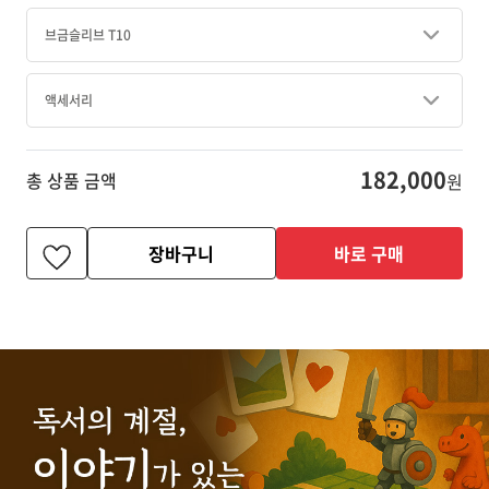
브금슬리브 T10
액세서리
182,000
총 상품 금액
원
장바구니
바로 구매