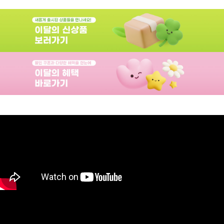
카드 사용식
분쟁 해결,
의사소통
제한, 협력
게임, 치명적
타격 및 실패,