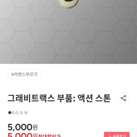
#라벤스부르거
그래비트랙스 부품: 액션 스톤
|
0.0
0 개
5,000
원
5,000
원
최대할인가
쿠폰받기