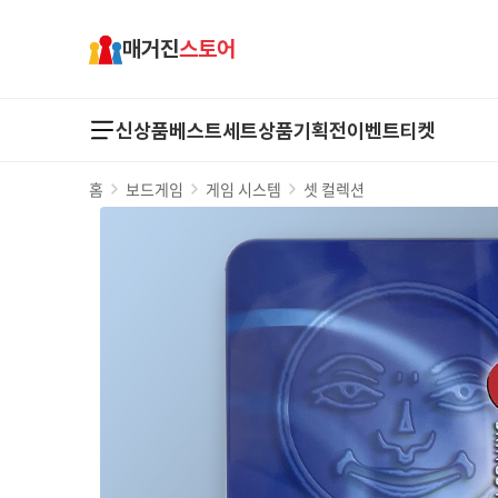
매거진
스토어
신상품
베스트
세트상품
기획전
이벤트
티켓
홈
보드게임
게임 시스템
셋 컬렉션