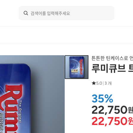
튼튼한 틴케이스로 
루미큐브 
5.0
|
3 개
35%
22,750
22,750