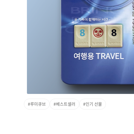
#루미큐브
#베스트셀러
#인기 선물