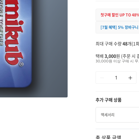
첫구매 할인 UP TO 48
[7월 혜택] 5% 장바구니
최대 구매 수량
48
개(1회
택배
3,000
원 (주문 시 
30,000원 이상 구매 시 무
추가 구매 상품
액세서리
총 상품 금액