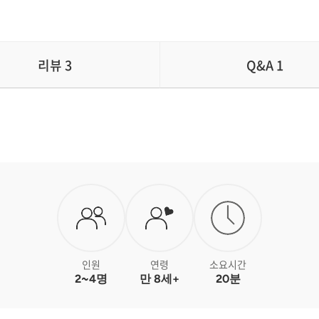
리뷰
3
Q&A
1
인원
연령
소요시간
2~4명
만 8세+
20분