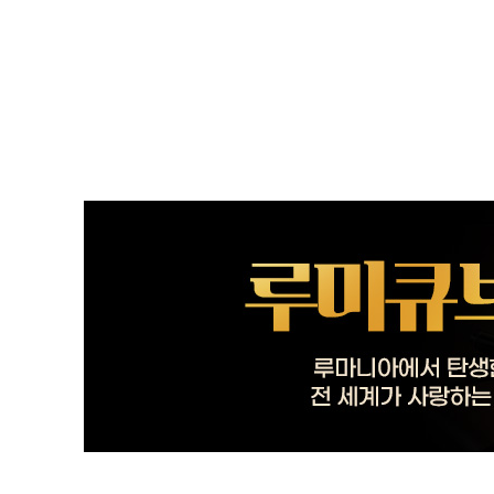
루미큐브 트래블