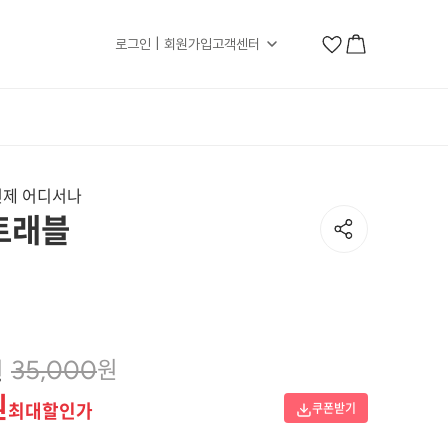
로그인 | 회원가입
고객센터
언제 어디서나
트래블
원
원
35,000
원
최대할인가
쿠폰받기