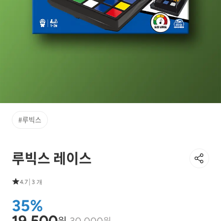
#루빅스
루빅스 레이스
|
4.7
3 개
35%
19,500
원
원