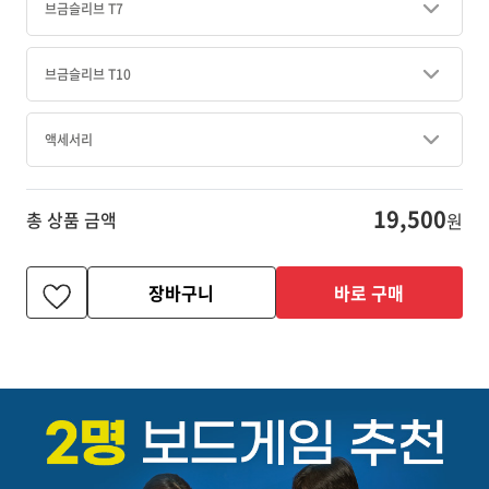
브금슬리브 T7
브금슬리브 T10
액세서리
19,500
총 상품 금액
원
장바구니
바로 구매