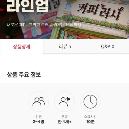
리뷰
5
Q&A
0
상품상세
상품 주요 정보
인원
연령
소요시간
2~4명
만 4세+
10분