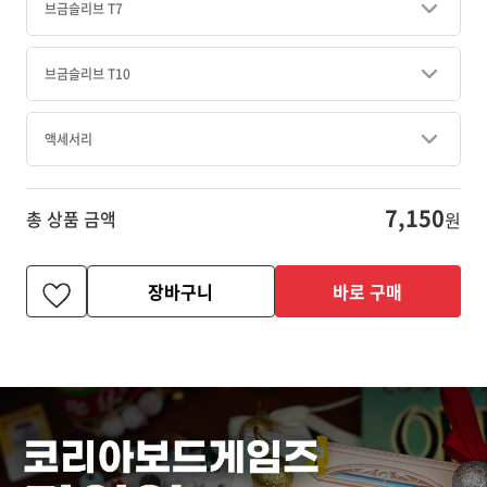
브금슬리브 T7
브금슬리브 T10
액세서리
7,150
총 상품 금액
원
장바구니
바로 구매