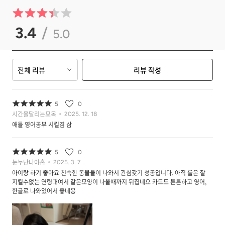
3.4
/
5.0
전체 리뷰
리뷰 작성
5
0
시간을달리는묘목
2025. 12. 18
애들 영어공부 시킬겸 삼
5
0
눈누난나야홉
2025. 3. 7
아이랑 하기 좋아요 친숙한 동물들이 나와서 관심갖기 성공입니다. 아직 룰은 잘
지킬수없는 연령대여서 같은모양이 나올때까지 뒤집네요 카드도 튼튼하고 영어,
한글로 나와있어서 좋네용