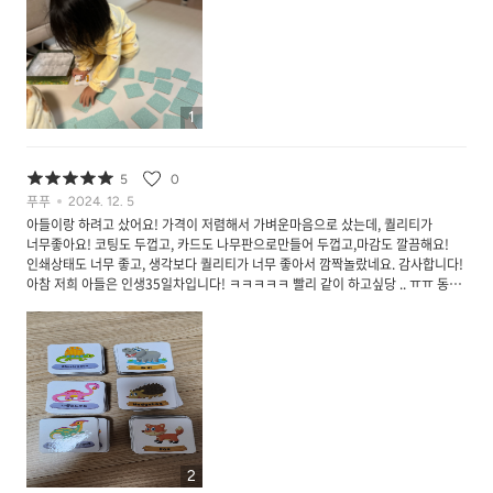
1
5
0
푸푸
2024. 12. 5
아들이랑 하려고 샀어요! 가격이 저렴해서 가벼운마음으로 샀는데, 퀄리티가
너무좋아요! 코팅도 두껍고, 카드도 나무판으로만들어 두껍고,마감도 깔끔해요!
인쇄상태도 너무 좋고, 생각보다 퀄리티가 너무 좋아서 깜짝놀랐네요. 감사합니다!
아참 저희 아들은 인생35일차입니다! ㅋㅋㅋㅋㅋ 빨리 같이 하고싶당 .. ㅠㅠ 동물
&공룡 같이샀어요! 섞어서해도 좋을것같아요 !!
2