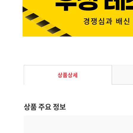
시타델
35%
25,350
원
39,000
원
상품상세
상품 주요 정보