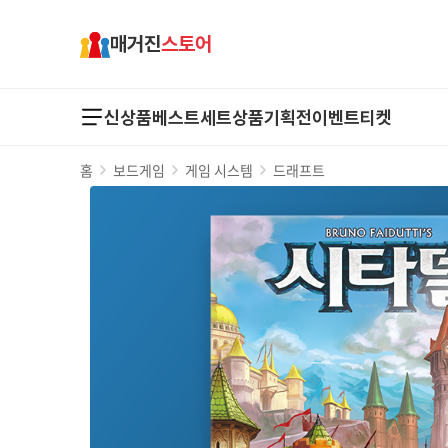
매거진
스토어
신상품
베스트
세트상품
기획전
이벤트
티켓
홈
보드게임
게임 시스템
드래프트