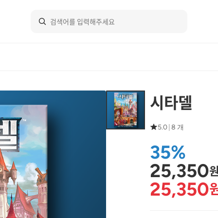
시타델
5.0
|
8 개
35%
25,350
25,350