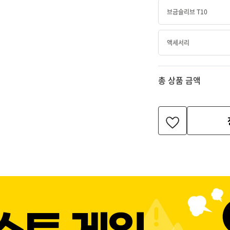
브금슬리브 T10
액세서리
총 상품 금액