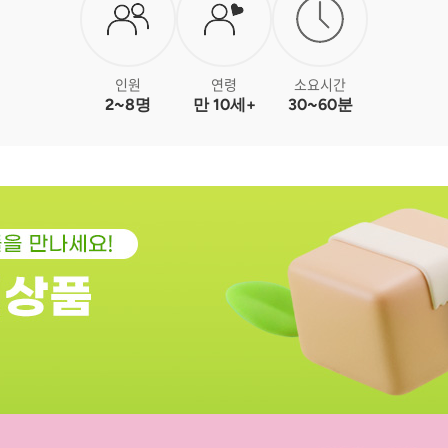
인원
연령
소요시간
2~8명
만 10세+
30~60분