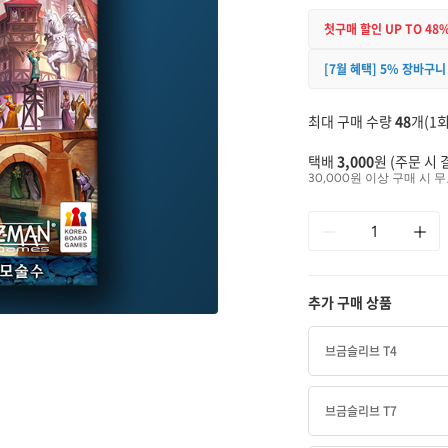
첫구매 할인 UP TO 48
[7월 혜택] 5% 장바구니
최대 구매 수량
48
개(1회
택배
3,000
원 (주문 시 
30,000원 이상 구매 시 무
추가 구매 상품
브금슬리브 T4
브금슬리브 T7