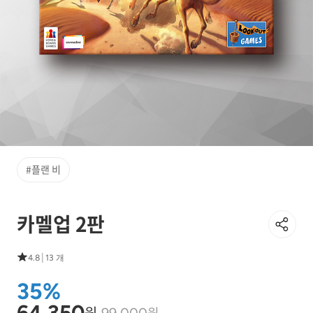
#플랜 비
카멜업 2판
|
4.8
13 개
35%
64,350
원
원