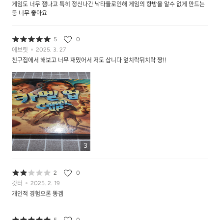
게임도 너무 잼나고 특히 정신나간 낙타들로인해 게임의 향방을 알수 없게 만드는
등 너무 좋아요
5
0
에브릿
2025. 3. 27
친구집에서 해보고 너무 재밌어서 저도 삽니다 엎치락뒤치락 짱!!
3
2
0
갓터
2025. 2. 19
개인적 경험으론 똥겜