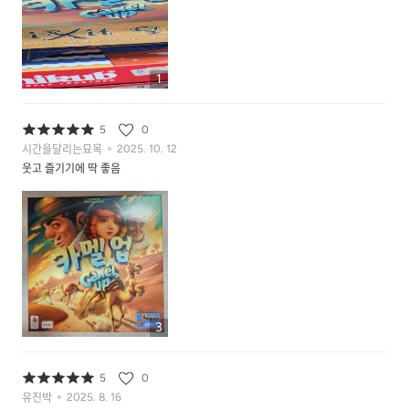
1
5
0
시간을달리는묘목
2025. 10. 12
웃고 즐기기에 딱 좋음
3
5
0
유진박
2025. 8. 16