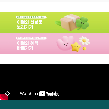
(룰렛) 굴리고
이동