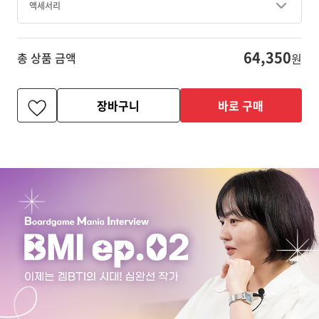
액세서리
64,350
총 상품 금액
원
장바구니
바로 구매