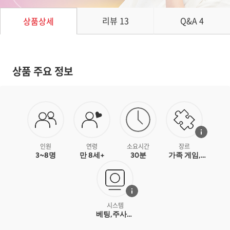
리뷰
13
Q&A
4
상품상세
상품 주요 정보
인원
연령
소요시간
장르
3~8명
만 8세+
30분
가족 게임,
파티 게임
시스템
베팅,주사위
굴림,주사위