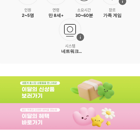
인원
연령
소요시간
장르
2~5명
만 8세+
30~60분
가족 게임
시스템
네트워크
건설,복불복,
세트 모으기,
손에 든
카드관리,카드
드래프트