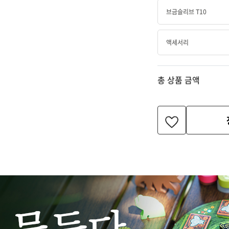
브금슬리브 T10
액세서리
총 상품 금액