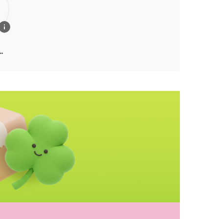
림,
,
기