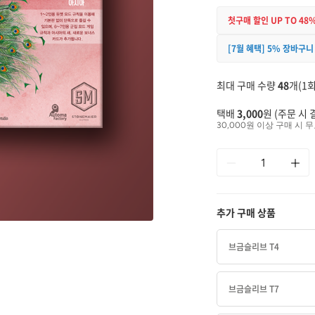
첫구매 할인 UP TO 48
[7월 혜택] 5% 장바구니
최대 구매 수량
48
개(1회
택배
3,000
원 (주문 시 
30,000원 이상 구매 시 무
추가 구매 상품
브금슬리브 T4
브금슬리브 T7