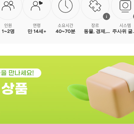
인원
연령
소요시간
장르
시스템
1~2명
만 14세+
40~70분
동물, 경제,
주사위 굴
교육
핸드 관리
세트 모으