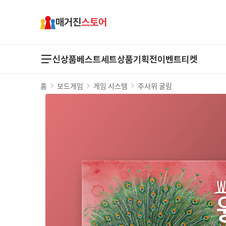
매거진
스토어
신상품
베스트
세트상품
기획전
이벤트
티켓
홈
보드게임
게임 시스템
주사위 굴림