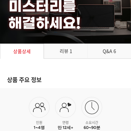
리뷰
1
Q&A
6
상품상세
상품 주요 정보
인원
연령
소요시간
1~4명
만 12세+
60~90분