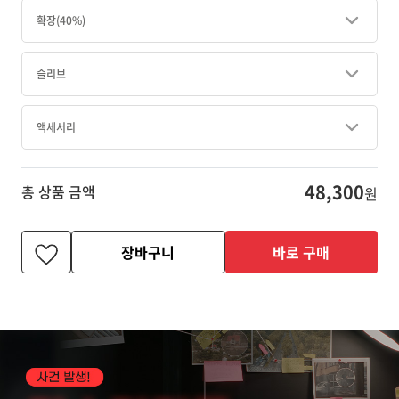
확장(40%)
슬리브
액세서리
48,300
총 상품 금액
원
장바구니
바로 구매