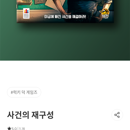
#럭키 덕 게임즈
사건의 재구성
|
5.0
1 개