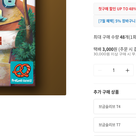
첫구매 할인 UP TO 48
[7월 혜택] 5% 장바구니
최대 구매 수량
48
개(1회
택배
3,000
원 (주문 시 
30,000원 이상 구매 시 무
추가 구매 상품
브금슬리브 T4
브금슬리브 T7