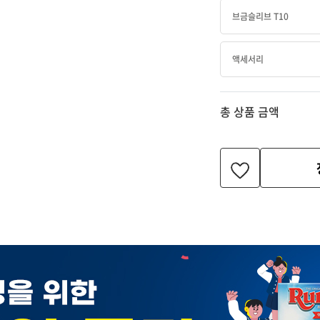
브금슬리브 T10
액세서리
총 상품 금액