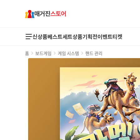
매거진
스토어
신상품
베스트
세트상품
기획전
이벤트
티켓
홈
보드게임
게임 시스템
핸드 관리