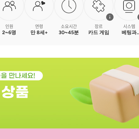
인원
연령
소요시간
장르
시스템
2~6명
만 8세+
30~45분
카드 게임
베팅과
블러핑, 핸
관리