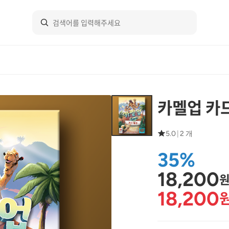
카멜업 카
5.0
|
2 개
35%
18,200
18,200