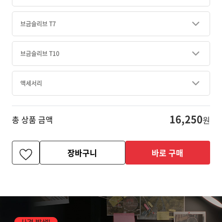
브금슬리브 T7
브금슬리브 T10
액세서리
16,250
총 상품 금액
원
장바구니
바로 구매