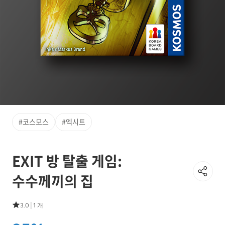
#코스모스
#엑시트
EXIT 방 탈출 게임:
수수께끼의 집
|
3.0
1 개