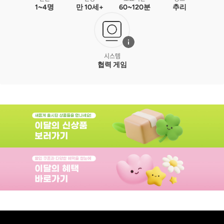
1~4명
만 10세+
60~120분
추리
시스템
협력 게임