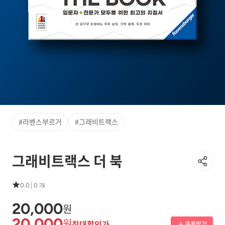
#라벤스부르거
#그래비트랙스
그래비트랙스 더 북
|
0.0
0 개
20,000
원
20,000
원
최대할인가
쿠폰받기