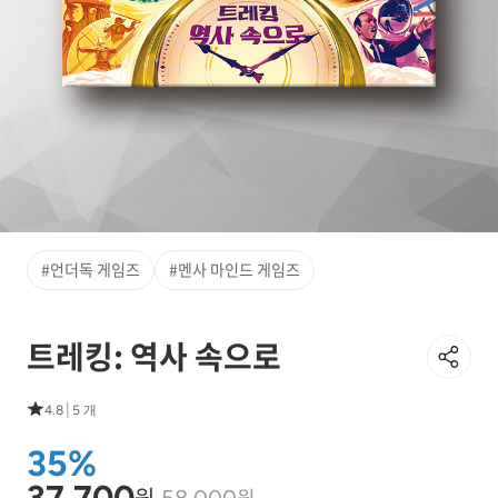
#언더독 게임즈
#멘사 마인드 게임즈
트레킹: 역사 속으로
|
4.8
5 개
35%
37,700
원
원