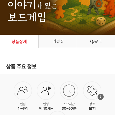
리뷰
5
Q&A
1
상품상세
상품 주요 정보
인원
연령
소요시간
장르
1~4명
만 10세+
30~60분
모험