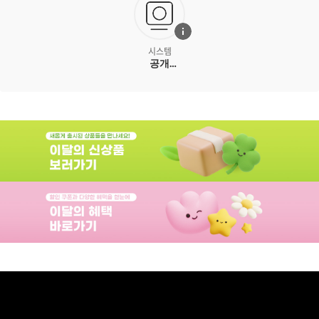
시스템
공개
드래프트,
세트 모으기,
턴 순서: 시간
트랙