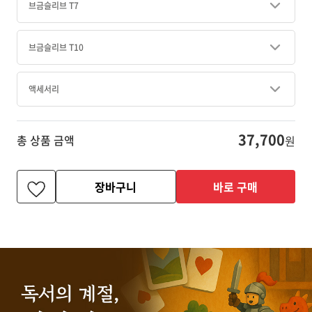
브금슬리브 T7
브금슬리브 T10
액세서리
37,700
총 상품 금액
원
장바구니
바로 구매