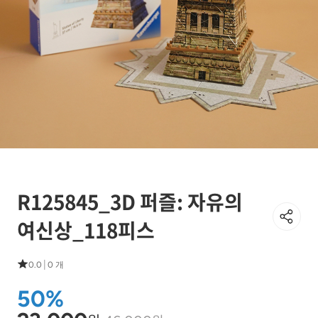
R125845_3D 퍼즐: 자유의
여신상_118피스
|
0.0
0 개
50%