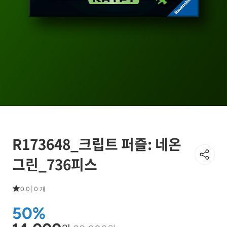
R173648_크립트 퍼즐: 네온
그린_736피스
|
0.0
0 개
50%