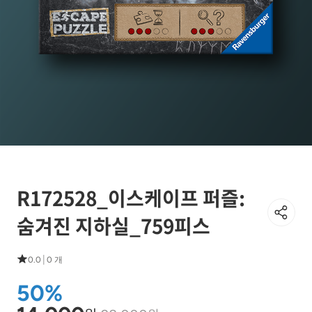
R172528_이스케이프 퍼즐:
숨겨진 지하실_759피스
|
0.0
0 개
50%