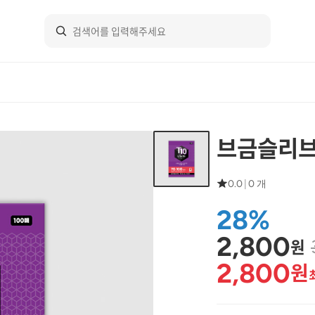
브금슬리브 
0.0
|
0 개
28%
2,800
원
2,800
원