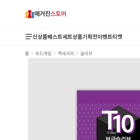
매거진
스토어
신상품
베스트
세트상품
기획전
이벤트
티켓
홈
보드게임
액세서리
슬리브