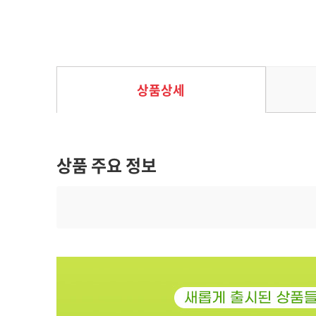
브금슬리브 T10: 70100
28%
2,800
원
3,900
원
상품상세
상품 주요 정보