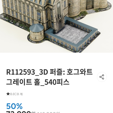
R112593_3D 퍼즐: 호그와트
그레이트 홀_540피스
|
0.0
0 개
50%