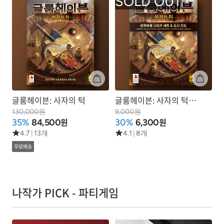
글룸헤이븐: 사자의 턱
글룸헤이븐: 사자의 턱
리무버블 스티커
130,000원
9,000원
원
원
35%
84,500
30%
6,300
4.7
|
13개
4.1
|
8개
무료배송
나작가 PICK - 파티게임