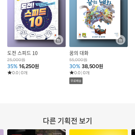
도전 스피드 10
꿈의 대화
25,000원
55,000원
원
원
35%
16,250
30%
38,500
0.0
|
0개
0.0
|
0개
무료배송
다른 기획전 보기