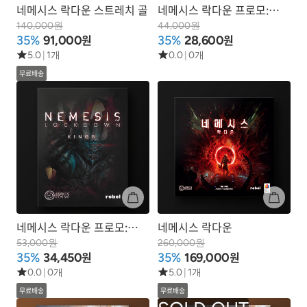
네메시스 락다운 스트레치 골
네메시스 락다운 프로모:
새로운 우주 고양이
140,000원
44,000원
원
원
35%
91,000
35%
28,600
5.0
|
1개
0.0
|
0개
무료배송
네메시스 락다운 프로모:
네메시스 락다운
새로운 왕들
53,000원
260,000원
원
원
35%
34,450
35%
169,000
0.0
|
0개
5.0
|
1개
무료배송
무료배송