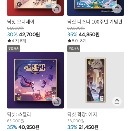
딕싯 오디세이
딕싯 디즈니 100주년 기념판
61,000원
69,000원
원
원
30%
42,700
35%
44,850
4.3
|
6개
5.0
|
8개
무료배송
무료배송
딕싯: 스텔라
딕싯 확장: 예지
63,000원
33,000원
원
원
35%
40,950
35%
21,450