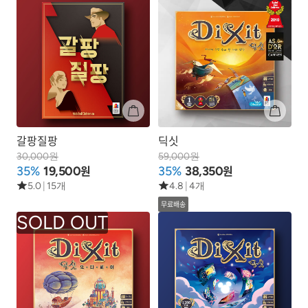
갈팡질팡
딕싯
30,000원
59,000원
원
원
35%
19,500
35%
38,350
5.0
|
15개
4.8
|
4개
무료배송