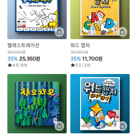
텔레스트레이션
워드 캡처
39,000원
18,000원
원
원
35%
25,350
35%
11,700
4.9
|
9개
5.0
|
3개