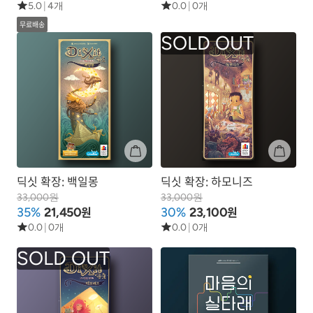
5.0
|
4개
0.0
|
0개
무료배송
딕싯 확장: 백일몽
딕싯 확장: 하모니즈
33,000원
33,000원
원
원
35%
21,450
30%
23,100
0.0
|
0개
0.0
|
0개