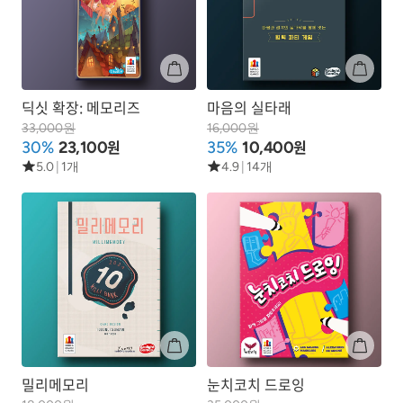
딕싯 확장: 메모리즈
마음의 실타래
33,000원
16,000원
원
원
30%
23,100
35%
10,400
5.0
|
1개
4.9
|
14개
밀리메모리
눈치코치 드로잉