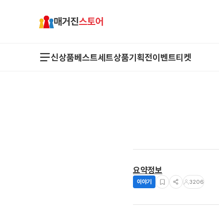
매거진
스토어
신상품
베스트
세트상품
기획전
이벤트
티켓
요약정보
이야기
3206