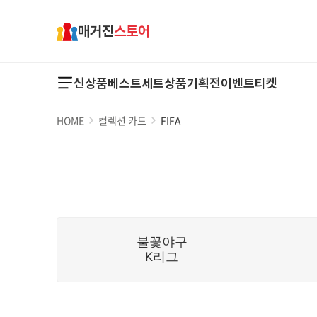
매거진
스토어
신상품
베스트
세트상품
기획전
이벤트
티켓
HOME
컬렉션 카드
FIFA
불꽃야구
K리그