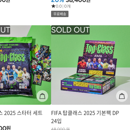
0.0
|
0개
무료배송
스 2025 스타터 세트
FIFA 탑클래스 2025 기본팩 DP
24입
원
00
48,000 원