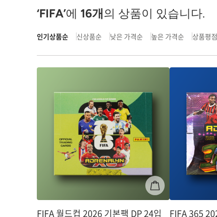
‘FIFA’
에
16
개
의 상품이 있습니다.
인기상품순
신상품순
낮은 가격순
높은 가격순
상품평
FIFA 월드컵 2026 기본팩 DP 24입
FIFA 365 