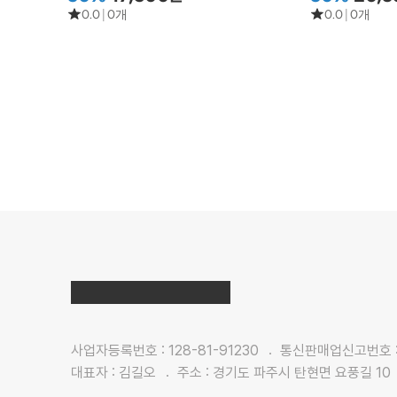
0.0
|
0개
0.0
|
0개
사업자등록번호 : 128-81-91230
통신판매업신고번호 : 
대표자 : 김길오
주소 : 경기도 파주시 탄현면 요풍길 10