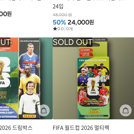
24입
원
00
48,000 원
원
50%
24,000
0.0
|
0개
 2026 드림박스
FIFA 월드컵 2026 멀티팩