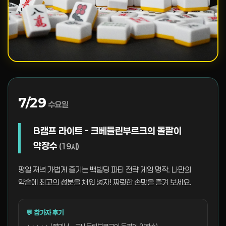
7/29
수요일
B캠프 라이트 - 크베들린부르크의 돌팔이
약장수
(19시)
평일 저녁 가볍게 즐기는 백빌딩 파티 전략 게임 명작. 나만의
약솥에 최고의 성분을 채워 넣자! 짜릿한 손맛을 즐겨 보세요.
💬 참가자 후기