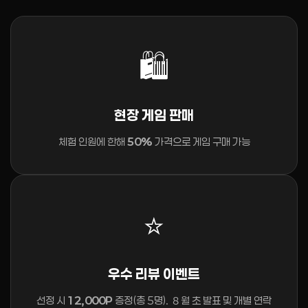
🛍️
현장 게임 판매
체험 인원에 한해
50%
가격으로 게임 구매 가능
⭐
우수 리뷰 이벤트
선정 시
12,000P
증정(총 5명). ８월 초 발표 및 개별 연락