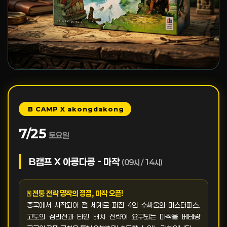
B CAMP X akongdakong
7/25
토요일
B캠프 X 아콩다콩 - 마작
(09시 / 14시)
🀄 전통 전략 명작의 정점, 마작 오픈!
중국에서 시작되어 전 세계로 퍼진 4인 수싸움의 마스터피스.
고도의 심리전과 타일 배치 전략이 요구되는 마작을 베테랑