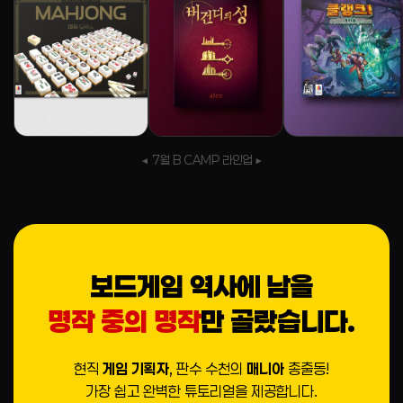
◀ 7월 B CAMP 라인업 ▶
보드게임 역사에 남을
명작 중의 명작
만 골랐습니다.
현직
게임 기획자
, 판수 수천의
매니아
총출동!
가장 쉽고 완벽한 튜토리얼을 제공합니다.