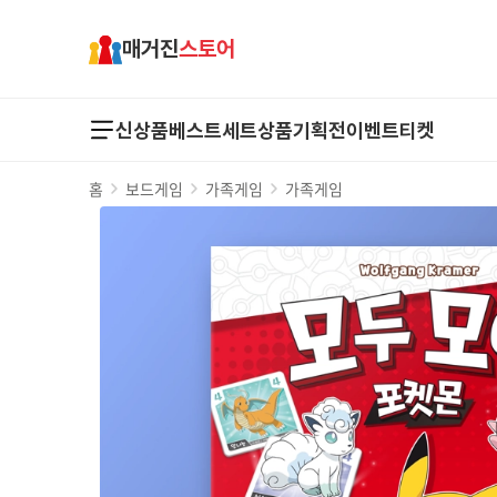
매거진
스토어
신상품
베스트
세트상품
기획전
이벤트
티켓
홈
보드게임
가족게임
가족게임