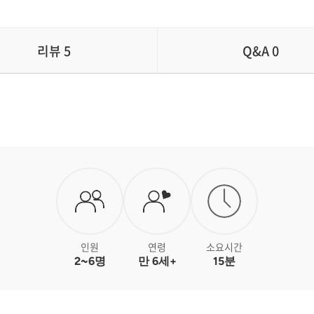
리뷰
5
Q&A
0
인원
연령
소요시간
2~6명
만 6세+
15분