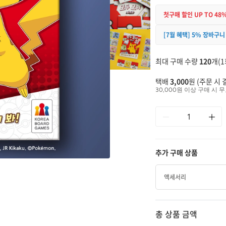
첫구매 할인 UP TO 48
[7월 혜택] 5% 장바구니
최대 구매 수량
120
개(1
택배
3,000
원 (주문 시 
30,000원 이상 구매 시 무
추가 구매 상품
액세서리
총 상품 금액