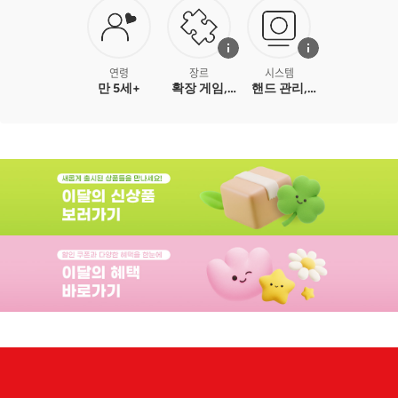
연령
장르
시스템
만 5세+
확장 게임,
핸드 관리,
카드 게임,
맞춰서 내기,
파티 게임
치고받기