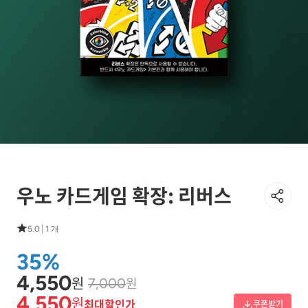
우노 카드게임 확장: 리버스
|
5.0
1 개
35%
4,550
원
원
7,000
4,550
원
최대할인가
쿠폰받기