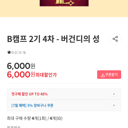
B캠프 2기 4차 - 버건디의 성
|
0.0
0 개
6,000
원
6,000
원
최대할인가
쿠폰받기
첫구매 할인 UP TO 48%
[7월 혜택] 5% 장바구니 쿠폰
최대 구매 수량
4
개(1회) /
4
개(ID)
무료배송