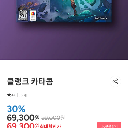
클랭크 카타콤
|
4.8
35 개
30%
69,300
원
원
99,000
69,300
원
최대할인가
쿠폰받기