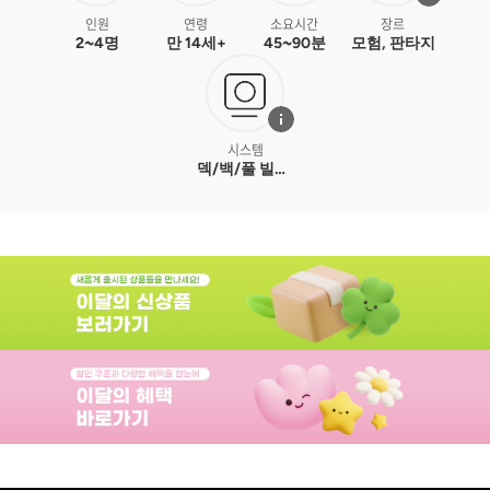
인원
연령
소요시간
장르
2~4명
만 14세+
45~90분
모험, 판타지
시스템
덱/백/풀 빌딩,
지연된 구매,
게임 종료
보너스, 지도
추가, 지도
변형, 모듈형
게임판, 공개
드래프트,
플레이어
탈락, 지점
이동, 운 시험
게임, 타일
놓기, 가변적
준비