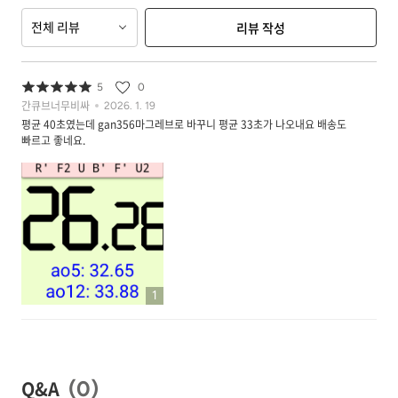
전체 리뷰
리뷰 작성
5
0
간큐브너무비싸
2026. 1. 19
평균 40초였는데 gan356마그레브로 바꾸니 평균 33초가 나오내요 배송도
빠르고 좋네요.
1
Q&A
(
0
)