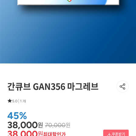
간큐브 GAN356 마그레브
|
5.0
1 개
45%
38,000
원
원
70,000
38,000
원
최대할인가
쿠폰받기