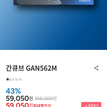
간큐브 GAN562M
|
0.0
0 개
43%
59,050
원
원
105,000
59,050
원
최대할인가
쿠폰받기