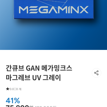
간큐브 GAN 메가밍크스
마그레브 UV 그레이
|
0.0
0 개
41%