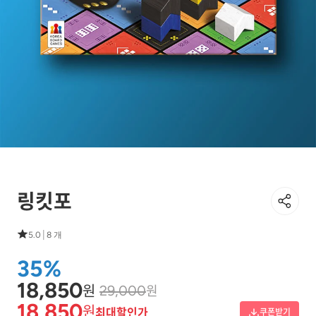
링킷포
|
5.0
8 개
35%
18,850
원
원
29,000
18,850
원
최대할인가
쿠폰받기