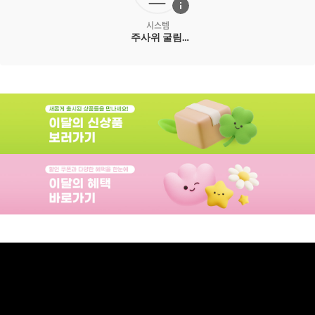
시스템
주사위 굴림,
패턴 구축, 운
시험 게임