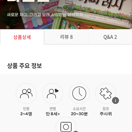
리뷰
8
Q&A
2
상품상세
상품 주요 정보
인원
연령
소요시간
장르
2~4명
만 8세+
20~30분
주사위