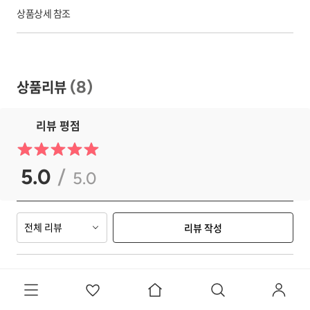
상품상세 참조
상품리뷰
(
8
)
리뷰 평점
5.0
/
5.0
전체 리뷰
리뷰 작성
5
0
hansol30610
2026. 5. 8
너무 기대됩니다 재밌게 플레이할게요!@