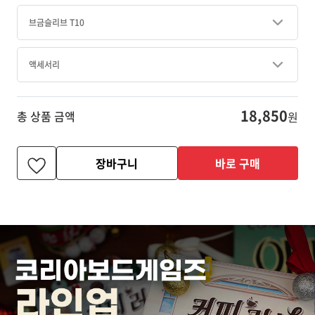
브금슬리브 T10
액세서리
18,850
총 상품 금액
원
장바구니
바로 구매