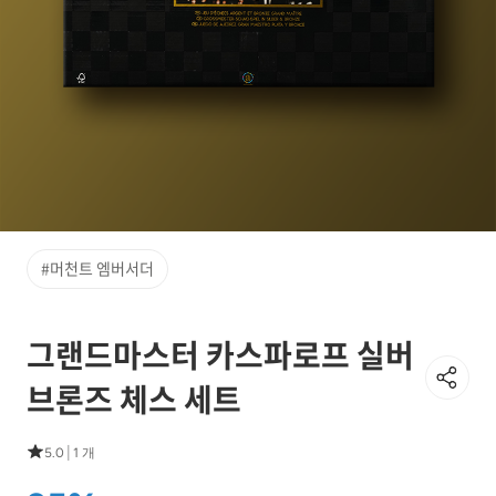
#머천트 엠버서더
그랜드마스터 카스파로프 실버
브론즈 체스 세트
|
5.0
1 개