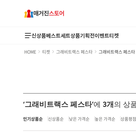
매거진
스토어
신상품
베스트
세트상품
기획전
이벤트
티켓
HOME
티켓
그래비트랙스 페스타
그래비트랙스 페스타
‘그래비트랙스 페스타’
에
3
개
의 상
인기상품순
신상품순
낮은 가격순
높은 가격순
상품평