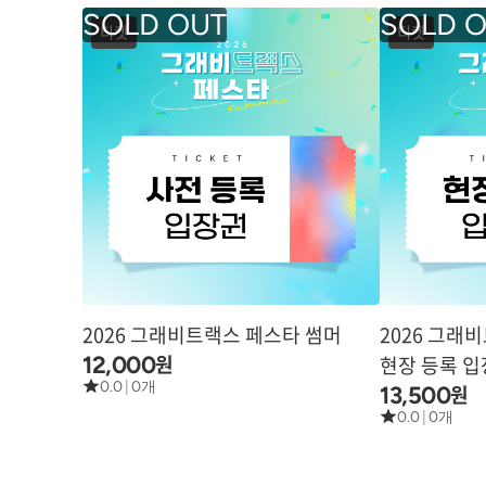
티켓
티켓
2026 그래비트랙스 페스타 썸머
2026 그래
원
12,000
현장 등록 
0.0
|
0개
원
13,500
0.0
|
0개