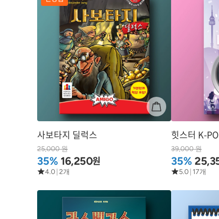
사보타지 딜럭스
힛스터 K-PO
25,000 원
39,000 원
원
35%
16,250
35%
25,3
4.0
|
2개
5.0
|
17개