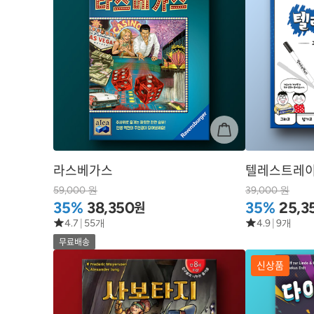
라스베가스
텔레스트레
59,000 원
39,000 원
원
35%
38,350
35%
25,3
4.7
|
55개
4.9
|
9개
무료배송
신상품