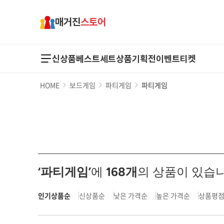
매거진
스토어
신상품
베스트
세트상품
기획전
이벤트
티켓
HOME
보드게임
파티게임
파티게임
‘파티게임’
에
168
개
의 상품이 있습니
인기상품순
신상품순
낮은 가격순
높은 가격순
상품평