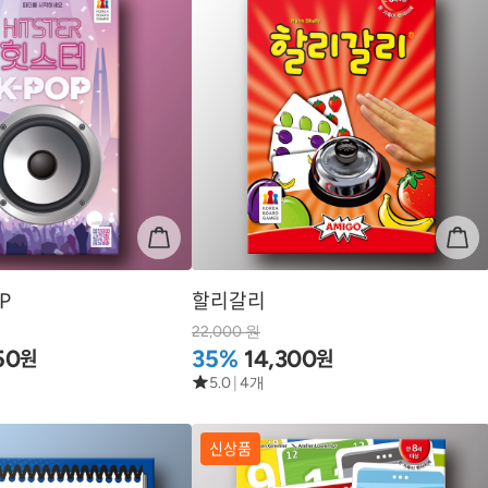
P
할리갈리
22,000 원
원
원
50
35%
14,300
5.0
|
4개
신상품