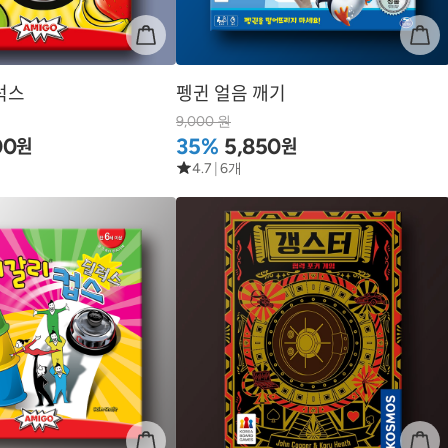
럭스
펭귄 얼음 깨기
9,000 원
원
원
00
35%
5,850
4.7
|
6개