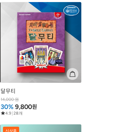
달무티
14,000 원
원
30%
9,800
4.9
|
28개
신상품