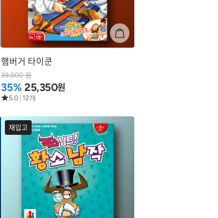
햄버거 타이쿤
39,000 원
원
35%
25,350
5.0
|
12개
재입고