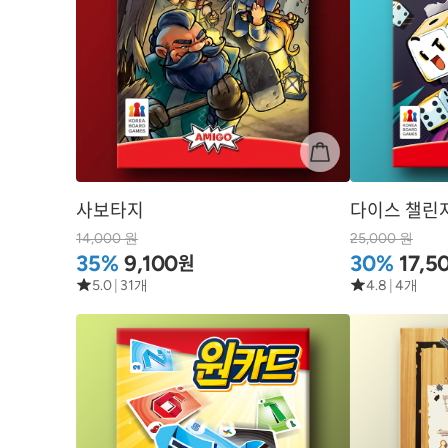
사보타지
다이스 챌린
14,000 원
25,000 원
원
35%
9,100
30%
17,5
5.0
|
31개
4.8
|
4개