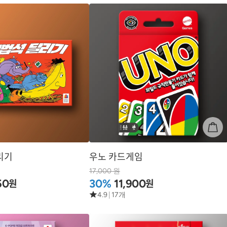
리기
우노 카드게임
17,000 원
원
원
50
30%
11,900
4.9
|
17개