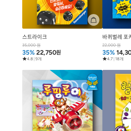
스트라이크
바퀴벌레 포
35,000 원
22,000 원
원
35%
22,750
35%
14,3
4.8
|
9개
4.7
|
18개