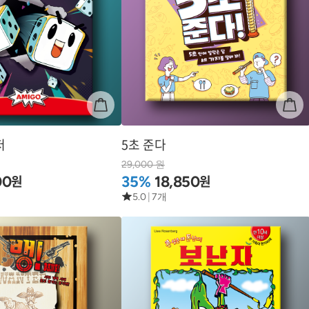
저
5초 준다
29,000 원
원
원
00
35%
18,850
5.0
|
7개