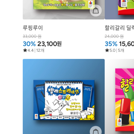
루핑루이
할리갈리 딜
33,000 원
24,000 원
원
30%
23,100
35%
15,6
4.4
|
12개
5.0
|
5개