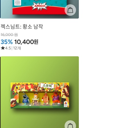
젝스님트: 황소 남작
16,000 원
원
35%
10,400
4.5
|
12개