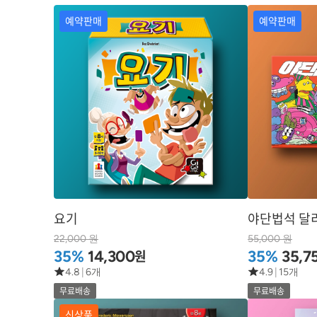
예약판매
예약판매
요기
야단법석 달
22,000 원
55,000 원
원
35%
14,300
35%
35,7
4.8
|
6개
4.9
|
15개
무료배송
무료배송
신상품