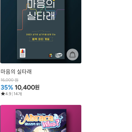
마음의 실타래
16,000 원
원
35%
10,400
4.9
|
14개