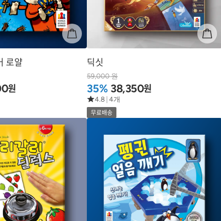
커 로얄
딕싯
59,000 원
원
원
00
35%
38,350
4.8
|
4개
무료배송