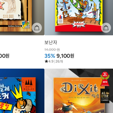
보난자
14,000 원
원
원
00
35%
9,100
4.9
|
26개