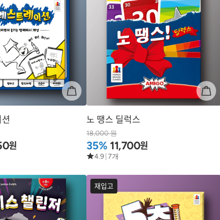
이션
노 땡스 딜럭스
18,000 원
원
원
50
35%
11,700
4.9
|
7개
재입고