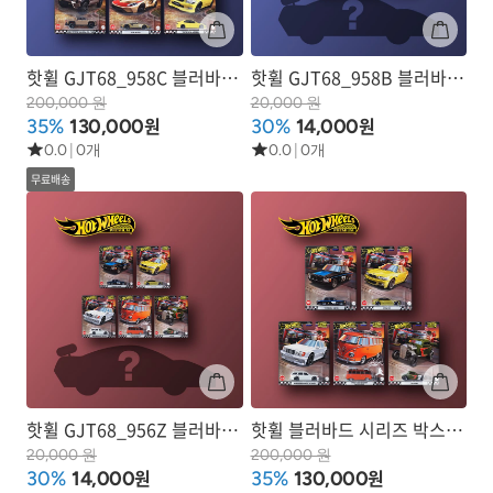
핫휠 GJT68_958C 블러바드
핫휠 GJT68_958B 블러바드
2025 시리즈3 박스 세트 (총
2025 시리즈2
200,000 원
20,000 원
원
원
35%
130,000
30%
14,000
10ea)
0.0
|
0개
0.0
|
0개
무료배송
핫휠 GJT68_956Z 블러바드
핫휠 블러바드 시리즈 박스
시리즈
세트(총 10ea)
20,000 원
200,000 원
원
원
30%
14,000
35%
130,000