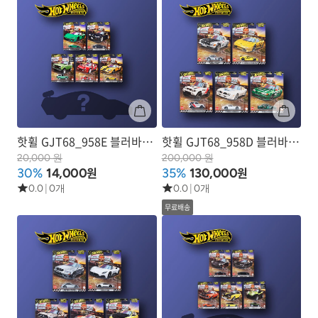
핫휠 GJT68_958E 블러바드
핫휠 GJT68_958D 블러바드
2025 시리즈5
2025 시리즈4 박스 세트 (총
20,000 원
200,000 원
원
원
30%
14,000
35%
130,000
10ea)
0.0
|
0개
0.0
|
0개
무료배송