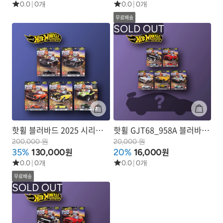
0.0
|
0개
0.0
|
0개
무료배송
핫휠 블러바드 2025 시리즈2
핫휠 GJT68_958A 블러바드
박스 세트(총 10ea)
2025 시리즈1
200,000 원
20,000 원
원
원
35%
130,000
20%
16,000
0.0
|
0개
0.0
|
0개
무료배송