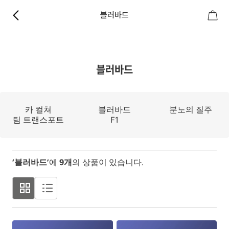
블러바드
블러바드
카 컬쳐
블러바드
분노의 질주
팀 트랜스포트
F1
‘블러바드’
에
9
개
의 상품이 있습니다.