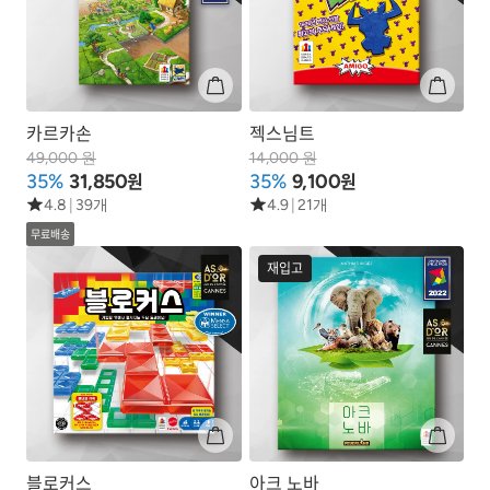
카르카손
젝스님트
49,000 원
14,000 원
원
원
35%
31,850
35%
9,100
4.8
|
39개
4.9
|
21개
무료배송
재입고
블로커스
아크 노바