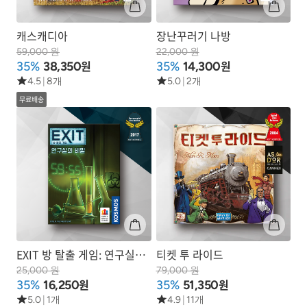
캐스캐디아
장난꾸러기 나방
59,000 원
22,000 원
원
원
35%
38,350
35%
14,300
4.5
|
8개
5.0
|
2개
무료배송
EXIT 방 탈출 게임: 연구실의
티켓 투 라이드
비밀
25,000 원
79,000 원
원
원
35%
16,250
35%
51,350
5.0
|
1개
4.9
|
11개