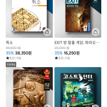
퀵소
EXIT 방 탈출 게임: 파라오의
무덤
59,000 원
25,000 원
원
원
35%
38,350
35%
16,250
5.0
|
1개
5.0
|
1개
무료배송