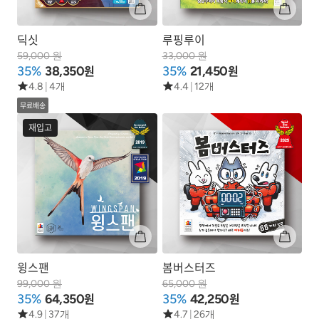
딕싯
루핑루이
59,000 원
33,000 원
원
원
35%
38,350
35%
21,450
4.8
|
4개
4.4
|
12개
무료배송
재입고
윙스팬
봄버스터즈
99,000 원
65,000 원
원
원
35%
64,350
35%
42,250
4.9
|
37개
4.7
|
26개