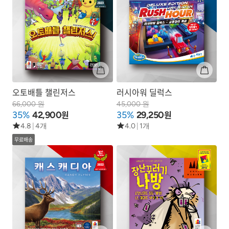
오토배틀 챌린저스
러시아워 딜럭스
66,000 원
45,000 원
원
원
35%
42,900
35%
29,250
4.8
|
4개
4.0
|
1개
무료배송