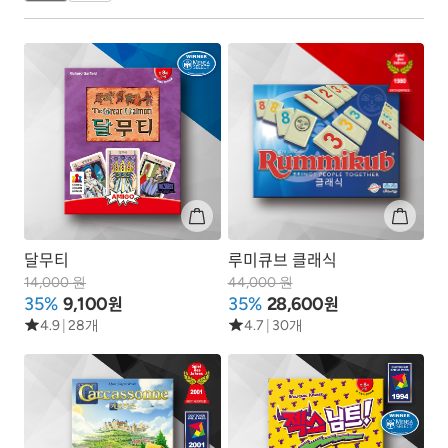
달무티
루미큐브 클래식
14,000 원
44,000 원
원
원
35%
9,100
35%
28,600
4.9
|
28개
4.7
|
30개