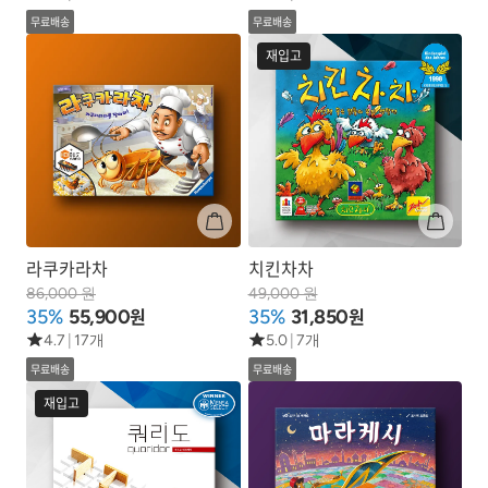
무료배송
무료배송
재입고
라쿠카라차
치킨차차
86,000 원
49,000 원
원
원
35%
55,900
35%
31,850
4.7
|
17개
5.0
|
7개
무료배송
무료배송
재입고