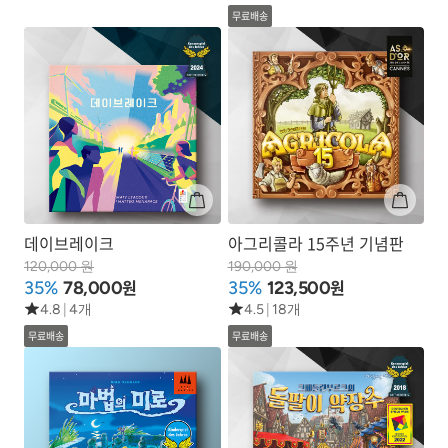
무료배송
데이브레이크
아그리콜라 15주년 기념판
120,000 원
190,000 원
원
원
35%
78,000
35%
123,500
4.8
|
4개
4.5
|
18개
무료배송
무료배송