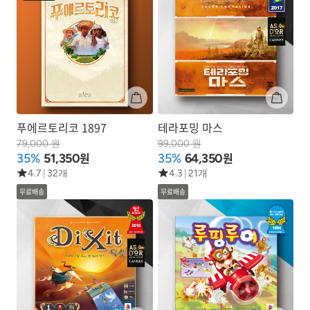
푸에르토리코 1897
테라포밍 마스
79,000 원
99,000 원
원
원
35%
51,350
35%
64,350
4.7
|
32개
4.3
|
21개
무료배송
무료배송