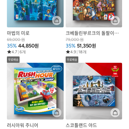
마법의 미로
크베들린부르크의 돌팔이
약장수
69,000 원
79,000 원
원
원
35%
44,850
35%
51,350
4.7
|
6개
4.9
|
18개
무료배송
무료배송
러시아워 주니어
스코틀랜드 야드