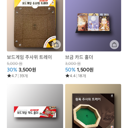
보드게임 주사위 트레이
브금 카드 홀더
5,000 원
3,000 원
원
원
30%
3,500
50%
1,500
4.7
|
39개
4.4
|
18개