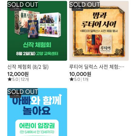
티켓
티켓
신작 체험회 (8/2 일)
루티어 딜럭스 사전 체험:
원
원
12,000
10월 17일
10,000
5.0
|
12개
5.0
|
1개
티켓