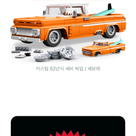
커스텀 62년식 셰비 픽업 / 셰보레