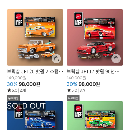
브릭샵 JFT20 핫휠 커스텀
브릭샵 JFT17 핫휠 90년식
62년식 쉐비 픽업
아큐라 NSX
140,000원
140,000원
원
원
30%
98,000
30%
98,000
5.0
|
2개
5.0
|
3개
무료배송
무료배송