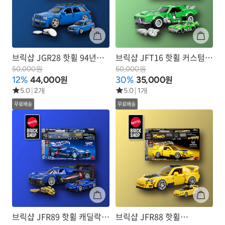
브릭샵 JGR28 핫휠 94년식
브릭샵 JFT16 핫휠 커스텀
아우디 아반트 RS2
68년식 카마로
50,000원
50,000원
원
원
12%
44,000
30%
35,000
5.0
|
2개
5.0
|
1개
무료배송
무료배송
브릭샵 JFR89 핫휠 캐딜락
브릭샵 JFR88 핫휠