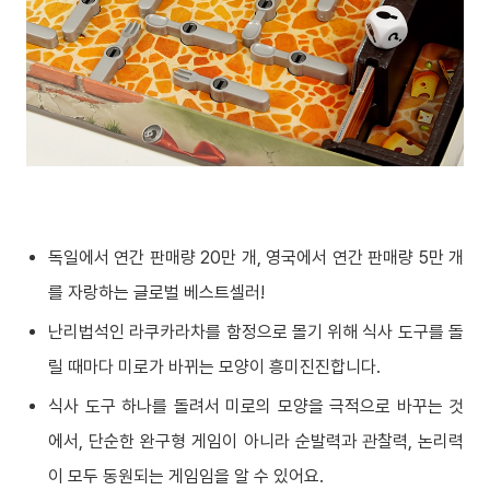
독일에서 연간 판매량 20만 개, 영국에서 연간 판매량 5만 개
를 자랑하는 글로벌 베스트셀러!
난리법석인 라쿠카라차를 함정으로 몰기 위해 식사 도구를 돌
릴 때마다 미로가 바뀌는 모양이 흥미진진합니다.
식사 도구 하나를 돌려서 미로의 모양을 극적으로 바꾸는 것
에서, 단순한 완구형 게임이 아니라 순발력과 관찰력, 논리력
이 모두 동원되는 게임임을 알 수 있어요.