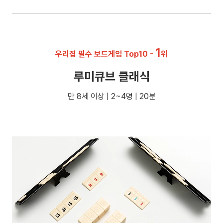
1
우리집 필수 보드게임 Top10 -
위
루미큐브 클래식
만 8세 이상 | 2~4명 | 20분