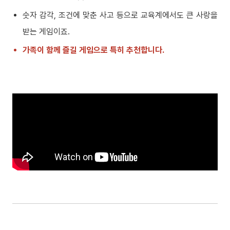
숫자 감각, 조건에 맞춘 사고 등으로 교육계에서도 큰 사랑을
받는 게임이죠.
가족이 함께 즐길 게임으로 특히 추천합니다.