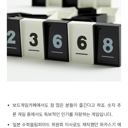
보드게임카페에서도 참 많은 분들이 즐긴다고 하죠. 숫자 추
론 게임 중에서도 독보적인 인기를 자랑하는 게임입니다.
일본 수학올림피아드 위원회 이사로도 재직했던 와카스기 에