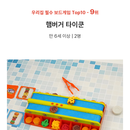
9
우리집 필수 보드게임 Top10 -
위
햄버거 타이쿤
만 6세 이상 | 2명