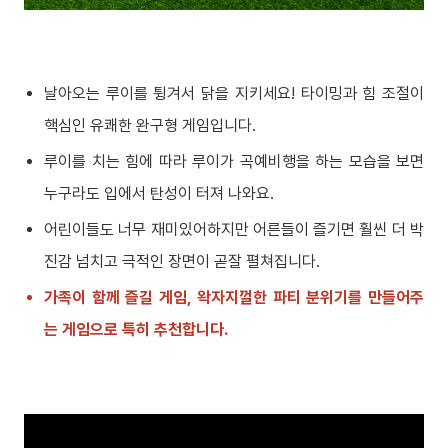
날아오는 루이를 튕겨서 닭을 지키세요! 타이밍과 힘 조절이
핵심인 유쾌한 완구형 게임입니다.
루이를 치는 힘에 따라 루이가 곡예비행을 하는 모습을 보면
누구라도 입에서 탄성이 터져 나와요.
어린이들도 너무 재미있어하지만 어른들이 즐기면 훨씬 더 박
진감 넘치고 극적인 장면이 곧잘 펼쳐집니다.
가족이 함께 즐길 게임, 왁자지껄한 파티 분위기를 만들어주
는 게임으로 특히 추천합니다.