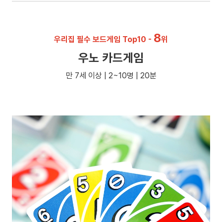
8
우리집 필수 보드게임 Top10 -
위
우노 카드게임
만 7세 이상 | 2~10명 | 20분