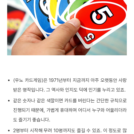
⟨우노 카드게임⟩은 1971년부터 지금까지 아주 오랫동안 사랑
받은 명작입니다. 그 역사와 인지도 덕에 인기를 누리고 있죠.
같은 숫자나 같은 색깔이면 카드를 버린다는 간단한 규칙으로
진행되기 때문에, 가볍게 휴대하며 어디서 누구와 어울리더라
도 즐기기 좋습니다.
2명부터 시작해 무려 10명까지도 즐길 수 있죠. 이 정도로 많