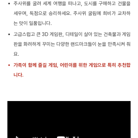
주사위를 굴려 세계 여행을 떠나고, 도시를 구매하고 건물을
세우며, 독점으로 승리하세요. 주사위 굴림에 희비가 교차하
는 맛이 일품입니다.
고급스럽고 큰 3D 게임판, 디테일이 살아 있는 건축물과 게임
판을 화려하게 꾸미는 다양한 랜드마크들이 눈을 만족시켜 줘
요.
가족이 함께 즐길 게임, 어린이를 위한 게임으로 특히 추천합
니다.