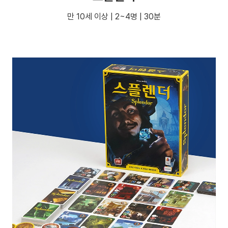
만 10세 이상 | 2~4명 | 30분